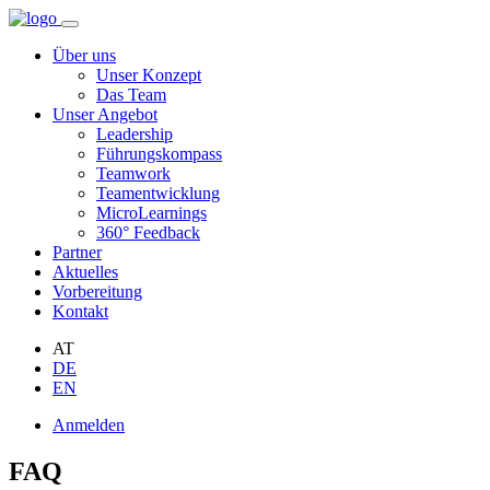
Über uns
Unser Konzept
Das Team
Unser Angebot
Leadership
Führungskompass
Teamwork
Teamentwicklung
MicroLearnings
360° Feedback
Partner
Aktuelles
Vorbereitung
Kontakt
AT
DE
EN
Anmelden
FAQ